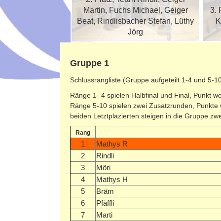
R, Mathys Roger,
Martin, Fuchs Michael, Geiger
3. 
er, Kühni Thomas,
Beat, Rindlisbacher Stefan, Lüthy
K
an, Steiger Daniel
Jörg
Gruppe 1
Schlussrangliste (Gruppe aufgeteilt 1-4 und 5-
Ränge 1- 4 spielen Halbfinal und Final, Punkt 
Ränge 5-10 spielen zwei Zusatzrunden, Punkt
beiden Letztplazierten steigen in die Gruppe zwe
Rang
1
Mathys R
2
Rindli
3
Möri
4
Mathys H
5
Bräm
6
Pfäffli
7
Marti