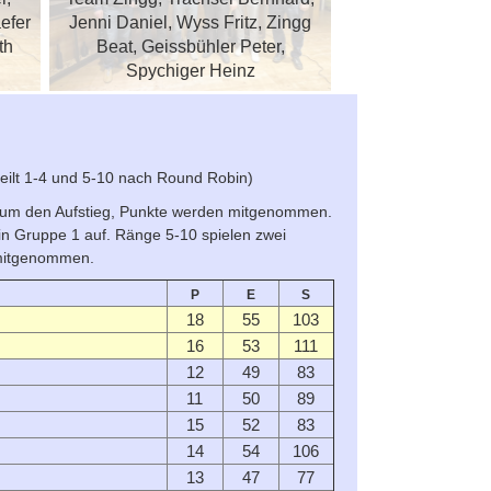
efer
Jenni Daniel, Wyss Fritz, Zingg
Wandfluh, Wan
th
Beat, Geissbühler Peter,
Zurkinden Patrici
Spychiger Heinz
Boss M
teilt 1-4 und 5-10 nach Round Robin)
 um den Aufstieg, Punkte werden mitgenommen.
 in Gruppe 1 auf. Ränge 5-10 spielen zwei
mitgenommen.
P
E
S
18
55
103
16
53
111
12
49
83
11
50
89
15
52
83
14
54
106
13
47
77