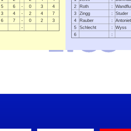
5
6
-
0
3
4
2
Roth
:
Wandflu
3
4
-
2
4
7
3
Zingg
:
Studer
6
7
-
0
2
3
4
Rauber
:
Antoniet
-
5
Schlecht
:
Wyss
6
: