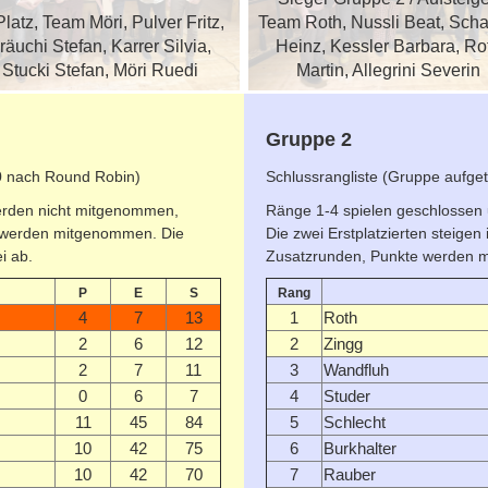
Platz, Team Möri, Pulver Fritz,
Team Roth, Nussli Beat, Scha
räuchi Stefan, Karrer Silvia,
Heinz, Kessler Barbara, Ro
Stucki Stefan, Möri Ruedi
Martin, Allegrini Severin
Gruppe 2
10 nach Round Robin)
Schlussrangliste (Gruppe aufge
werden nicht mitgenommen,
Ränge 1-4 spielen geschlossen
e werden mitgenommen. Die
Die zwei Erstplatzierten steigen
i ab.
Zusatzrunden, Punkte werden 
P
E
S
Rang
4
7
13
1
Roth
2
6
12
2
Zingg
2
7
11
3
Wandfluh
0
6
7
4
Studer
11
45
84
5
Schlecht
10
42
75
6
Burkhalter
10
42
70
7
Rauber