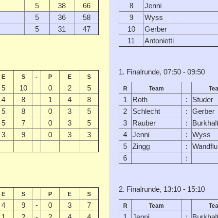
5
38
66
8
Jenni
5
36
58
9
Wyss
5
31
47
10
Gerber
11
Antonietti
1. Finalrunde, 07:50 - 09:50
E
S
-
P
E
S
5
10
0
2
5
R
Team
Te
4
8
1
4
8
1
Roth
:
Studer
5
8
0
3
5
2
Schlecht
:
Gerber
5
7
0
3
5
3
Rauber
:
Burkhal
3
9
0
3
3
4
Jenni
:
Wyss
5
Zingg
:
Wandflu
6
:
2. Finalrunde, 13:10 - 15:10
E
S
P
E
S
4
9
-
0
3
7
R
Team
Te
1
2
-
2
4
4
1
Jenni
:
Burkhal