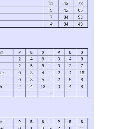
11
43
73
9
42
65
7
34
53
4
34
49
am
P
E
S
P
E
S
2
4
9
-
0
4
8
2
5
9
-
0
3
7
ter
0
3
4
-
2
4
16
0
3
5
-
2
5
8
h
2
4
12
-
0
4
8
-
am
P
E
S
P
E
S
ter
0
1
3
-
2
6
11