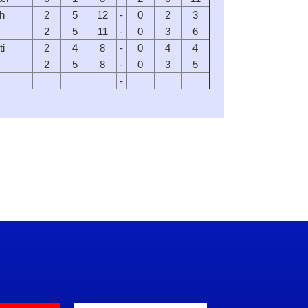
h
2
5
12
-
0
2
3
2
5
11
-
0
3
6
ti
2
4
8
-
0
4
4
2
5
8
-
0
3
5
-