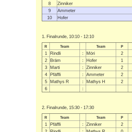
8
Zinniker
9
Ammeter
10
Hofer
1. Finalrunde, 10:10 - 12:10
R
Team
Team
P
1
Rindli
:
Möri
2
2
Bräm
:
Hofer
1
3
Marti
:
Zinniker
2
4
Pfäffli
:
Ammeter
2
5
Mathys R
:
Mathys H
2
6
:
2. Finalrunde, 15:30 - 17:30
R
Team
Team
P
1
Pfäffli
:
Zinniker
2
2
Rindli
:
Mathys R
0