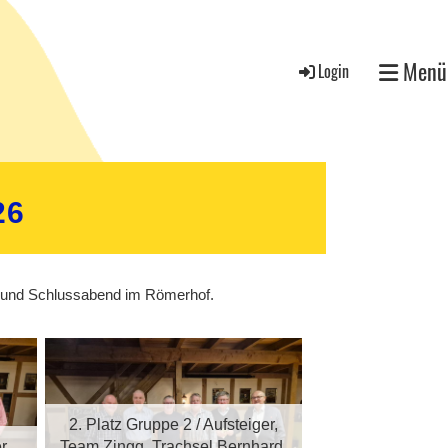
Menü
Login
26
iel und Schlussabend im Römerhof.
2. Platz Gruppe 2 / Aufsteiger,
r,
Team Zingg, Trachsel Bernhard,
3. Platz Gru